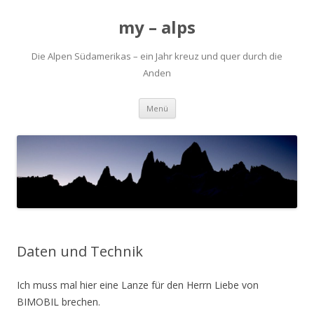
my – alps
Die Alpen Südamerikas – ein Jahr kreuz und quer durch die
Anden
Zum
Menü
Inhalt
springen
Daten und Technik
Ich muss mal hier eine Lanze für den Herrn Liebe von
BIMOBIL brechen.