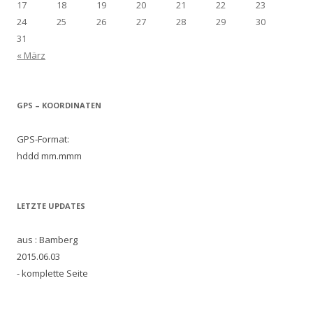
17
18
19
20
21
22
23
24
25
26
27
28
29
30
31
« März
GPS – KOORDINATEN
GPS-Format:
hddd mm.mmm
LETZTE UPDATES
aus : Bamberg
2015.06.03
- komplette Seite