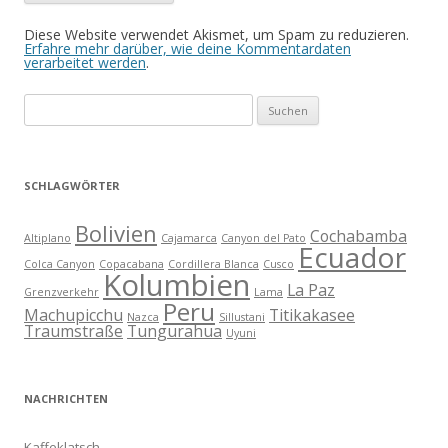
Diese Website verwendet Akismet, um Spam zu reduzieren.
Erfahre mehr darüber, wie deine Kommentardaten
verarbeitet werden
.
Suchen
nach:
SCHLAGWÖRTER
Bolivien
Cochabamba
Altiplano
Cajamarca
Canyon del Pato
Ecuador
Colca Canyon
Copacabana
Cordillera Blanca
Cusco
Kolumbien
La Paz
Grenzverkehr
Lama
Peru
Machupicchu
Titikakasee
Nazca
Sillustani
Traumstraße
Tungurahua
Uyuni
NACHRICHTEN
Kaffeklatsch