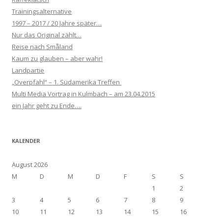
Trainingsalternative
1997 – 2017 / 20 Jahre später…
Nur das Original zählt…
Reise nach Småland
Kaum zu glauben – aber wahr!
Landpartie
„Overpfahl“ – 1. Südamerika Treffen
Multi Media Vortrag in Kulmbach – am 23.04.2015
ein Jahr geht zu Ende….
KALENDER
August 2026
M
D
M
D
F
S
S
1
2
3
4
5
6
7
8
9
10
11
12
13
14
15
16