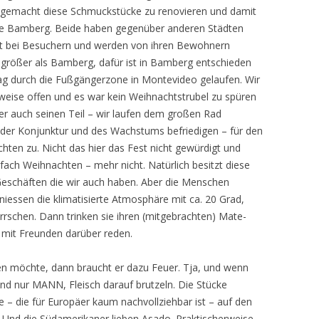
angemacht diese Schmuckstücke zu renovieren und damit
wie Bamberg. Beide haben gegenüber anderen Städten
ebt bei Besuchern und werden von ihren Bewohnern
 größer als Bamberg, dafür ist in Bamberg entschieden
ag durch die Fußgängerzone in Montevideo gelaufen. Wir
lweise offen und es war kein Weihnachtstrubel zu spüren
äer auch seinen Teil – wir laufen dem großen Rad
e der Konjunktur und des Wachstums befriedigen – für den
hten zu. Nicht das hier das Fest nicht gewürdigt und
fach Weihnachten – mehr nicht. Natürlich besitzt diese
Geschäften die wir auch haben. Aber die Menschen
essen die klimatisierte Atmosphäre mit ca. 20 Grad,
rschen. Dann trinken sie ihren (mitgebrachten) Mate-
mit Freunden darüber reden.
n möchte, dann braucht er dazu Feuer. Tja, und wenn
nd nur MANN, Fleisch darauf brutzeln. Die Stücke
 – die für Europäer kaum nachvollziehbar ist – auf den
o. Und die Südamerikaner lieben Asado. Praktischerweise