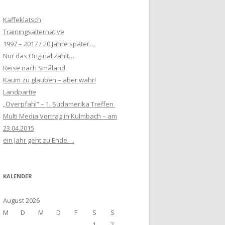
Kaffeklatsch
Trainingsalternative
1997 – 2017 / 20 Jahre später…
Nur das Original zählt…
Reise nach Småland
Kaum zu glauben – aber wahr!
Landpartie
„Overpfahl“ – 1. Südamerika Treffen
Multi Media Vortrag in Kulmbach – am
23.04.2015
ein Jahr geht zu Ende….
KALENDER
August 2026
M
D
M
D
F
S
S
1
2