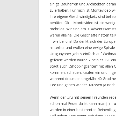
einige Bauherren und Architekten dar
zu erhalten. Für mich ist Montevideo 
ihre eigene Geschwindigkeit, sind beli
behütet. Ok – Montevideo ist ein wenig
mehr los. Wir sind am 3. Adventssamst
waren alleine. Die Geschäfte hatten tei
– wie bei uns! Da denkt sich der Europ
hinterher und wollen eine ewige Spiral
Uruguayaner geht’s einfach auf Weihnac
gefeiert werden würde – nein es IST ein
Stadt auch „Shoppingcenter“ mit allen 
kommen, schauen, kaufen ein und – geni
während draussen ungefähr 40 Grad her
Tee und gehen wieder. Müssen ja noch 
Wenn der Uru mit seinen Freunden rede
schon mal Feuer da ist kann man(n) – u
werden in einer bestimmten Reihenfolge
Grill gelegt. Das nennt sich dann Asad