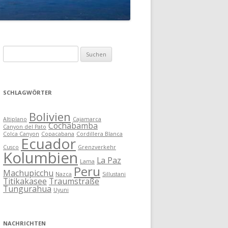
Suchen
nach:
SCHLAGWÖRTER
Bolivien
Altiplano
Cajamarca
Cochabamba
Canyon del Pato
Colca Canyon
Copacabana
Cordillera Blanca
Ecuador
Cusco
Grenzverkehr
Kolumbien
La Paz
Lama
Peru
Machupicchu
Nazca
Sillustani
Titikakasee
Traumstraße
Tungurahua
Uyuni
NACHRICHTEN