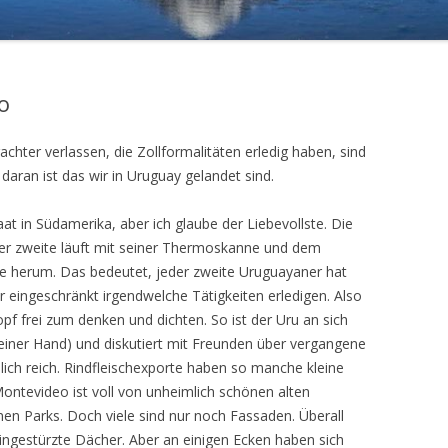
GAIMAN UND DIE GRILLMEISTER
AUF SEE MIT DER GRANDE
o
CAMEROON
hter verlassen, die Zollformalitäten erledig haben, sind
daran ist das wir in Uruguay gelandet sind.
aat in Südamerika, aber ich glaube der Liebevollste. Die
der zweite läuft mit seiner Thermoskanne und dem
ee herum. Das bedeutet, jeder zweite Uruguayaner hat
ur eingeschränkt irgendwelche Tätigkeiten erledigen. Also
opf frei zum denken und dichten. So ist der Uru an sich
mit einer Hand) und diskutiert mit Freunden über vergangene
lich reich. Rindfleischexporte haben so manche kleine
tevideo ist voll von unheimlich schönen alten
ünen Parks. Doch viele sind nur noch Fassaden. Überall
eingestürzte Dächer. Aber an einigen Ecken haben sich