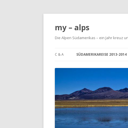
my – alps
Die Alpen Südamerikas – ein Jahr kreuz u
C & A
SÜDAMERIKAREISE 2013-2014
SÜDAMERIKA? – WIESO –
WESHALB – WARUM
DATEN UND TECHNIK
REISEBERICHTE