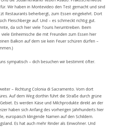
afür. Wir haben in Montevideo den Test gemacht und sind
etzt Restaurants beherbergt, zum Essen eingekehrt. Dort
sich Fleischberge auf. Und – es schmeckt richtig gut.
te, da sich hier viele Touris herumtreiben. Beim
iele Einheimische die mit Freunden zum Essen hier
 einen Balkon auf dem sie kein Feuer schüren dürfen –
ommen.)
 uns sympatisch – dich besuchen wir bestimmt öfter.
weiter – Richtung Colonia di Sacramento. Vorn dort
ires. Auf dem Weg dorthin führt die Straße durch grüne
 Gebiet. Es werden Käse und Milchprodukte direkt an der
zer haben sich Anfang des vorherigen Jahrhunderts hier
ele, europäisch klingende Namen auf den Schildern.
gsland. Es hat auch mehr Rinder als Einwohner. Und