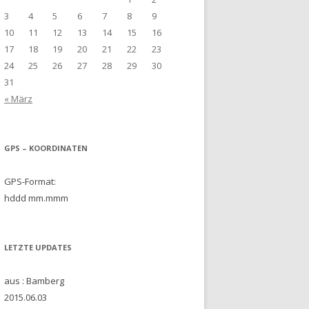
3
4
5
6
7
8
9
10
11
12
13
14
15
16
17
18
19
20
21
22
23
24
25
26
27
28
29
30
31
« März
GPS – KOORDINATEN
GPS-Format:
hddd mm.mmm
LETZTE UPDATES
aus : Bamberg
2015.06.03